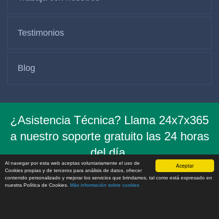
Testimonios
Blog
¿Asistencia Técnica? Llama 24x7x365
a nuestro soporte gratuito las 24 horas
del día,
Al navegar por esta web aceptas voluntariamente el uso de
los 7 días de la semana al número de
Aceptar
Cookies propias y de terceros para análisis de datos, ofrecer
contenido personalizado y mejorar los servicios que brindamos, tal como está expresado en
teléfono para
Chile (+56) 2 321-09672
nuestra Política de Cookies.
Más información sobre cookies
OBTÉN PROMOCIONES - SÍGUENOS