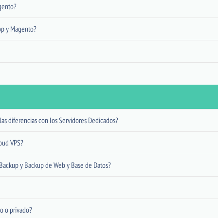
gento?
hop y Magento?
as diferencias con los Servidores Dedicados?
loud VPS?
t Backup y Backup de Web y Base de Datos?
o o privado?