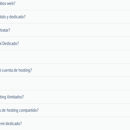
itios web?
rtido y dedicado?
tratar?
mi Dedicado?
i cuenta de hosting?
ing ilimitados?
es de hosting compartido?
 semi dedicado?