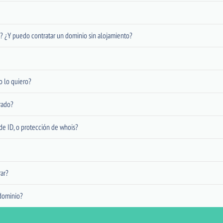
? ¿Y puedo contratar un dominio sin alojamiento?
o lo quiero?
rado?
de ID, o protección de whois?
ar?
dominio?