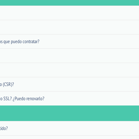
dos que puedo contratar?
do (CSR)?
do SSL? ¿Puedo renovarlo?
tido?