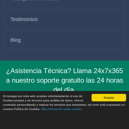
Testimonios
Blog
¿Asistencia Técnica? Llama 24x7x365
a nuestro soporte gratuito las 24 horas
del día,
Al navegar por esta web aceptas voluntariamente el uso de
los 7 días de la semana al
(+1) 786 272
Aceptar
Cookies propias y de terceros para análisis de datos, ofrecer
contenido personalizado y mejorar los servicios que brindamos, tal como está expresado en
2065
nuestra Política de Cookies.
Más información sobre cookies
OBTÉN PROMOCIONES - SÍGUENOS