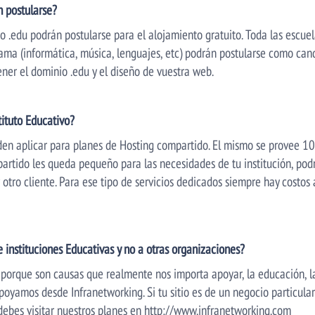
n postularse?
o .edu podrán postularse para el alojamiento gratuito. Toda las escuel
rama (informática, música, lenguajes, etc) podrán postularse como ca
ener el dominio .edu y el diseño de vuestra web.
tituto Educativo?
den aplicar para planes de Hosting compartido. El mismo se provee 10
mpartido les queda pequeño para las necesidades de tu institución, po
ro cliente. Para ese tipo de servicios dedicados siempre hay costos a
e instituciones Educativas y no a otras organizaciones?
 porque son causas que realmente nos importa apoyar, la educación, la
poyamos desde Infranetworking. Si tu sitio es de un negocio particul
debes visitar nuestros planes en http://www.infranetworking.com