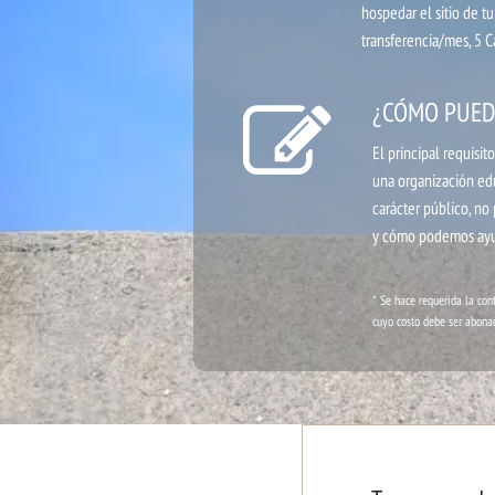
hospedar el sitio de t
transferencia/mes, 5 C
¿CÓMO PUED
El principal requisi
una organización edu
carácter público, no 
y cómo podemos ayu
* Se hace requerida la cont
cuyo costo debe ser abonad