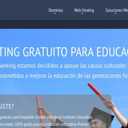
Dominios
Web Hosting
Soluciones W
TING GRATUITO PARA EDUCA
Alojamiento Web Chile
Registrar Dominios
Hosting Laravel
Transfe
Hosti
Crea tu página con Laravel
Para comenzar tu proyecto
Registra tu Dominio hoy
Transfier
Soluciones
Aloja
working estamos decididos a apoyar las causas culturales 
rometidas a mejorar la educación de las generaciones fu
Hosting para Revendedores
Hosting Wordpress
Ce
C
Gana dinero revendiendo nuestros servicios
Planes Optimizados para Wordpress
Esca
Segu
ISTE?
ratuito para hospedar la web .edu de tu Instituto Educativo,
versidad, 100% gratis para tu institución educativa. Podrás