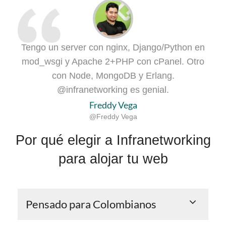
Tengo un server con nginx, Django/Python en
Un 
¡
mod_wsgi y Apache 2+PHP con cPanel. Otro
sie
eq
@
con Node, MongoDB y Erlang.
ap
@infranetworking es genial.
Freddy Vega
@Freddy Vega
Por qué elegir a Infranetworking
para alojar tu web
Pensado para Colombianos