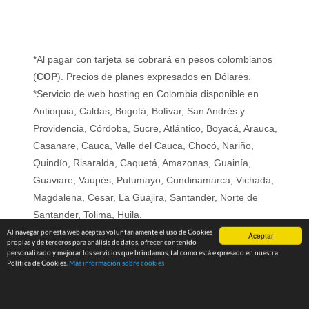
*Al pagar con tarjeta se cobrará en pesos colombianos
(
COP
). Precios de planes expresados en Dólares.
*Servicio de web hosting en Colombia disponible en
Antioquia, Caldas, Bogotá, Bolívar, San Andrés y
Providencia, Córdoba, Sucre, Atlántico, Boyacá, Arauca,
Casanare, Cauca, Valle del Cauca, Chocó, Nariño,
Quindío, Risaralda, Caquetá, Amazonas, Guainía,
Guaviare, Vaupés, Putumayo, Cundinamarca, Vichada,
Magdalena, Cesar, La Guajira, Santander, Norte de
Santander, Tolima, Huila.
Al navegar por esta web aceptas voluntariamente el uso de Cookies
Aceptar
propias y de terceros para análisis de datos, ofrecer contenido
personalizado y mejorar los servicios que brindamos, tal como está expresado en nuestra
Política de Cookies.
Más información sobre cookies
ELLOS CONFIAN EN NOSOTROS