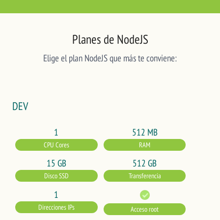
Planes de NodeJS
Elige el plan NodeJS que más te conviene:
DEV
1
512 MB
CPU Cores
RAM
15 GB
512 GB
Disco SSD
Transferencia
1
Direcciones IPs
Acceso root