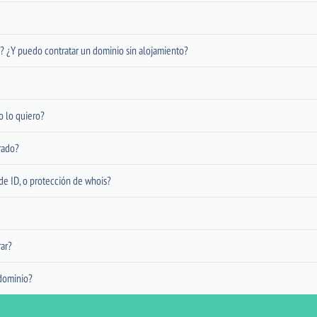
? ¿Y puedo contratar un dominio sin alojamiento?
o lo quiero?
rado?
de ID, o protección de whois?
ar?
dominio?