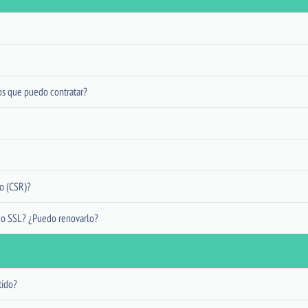
dos que puedo contratar?
do (CSR)?
do SSL? ¿Puedo renovarlo?
tido?