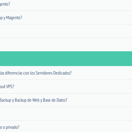
gento?
hop y Magento?
as diferencias con los Servidores Dedicados?
loud VPS?
t Backup y Backup de Web y Base de Datos?
o o privado?