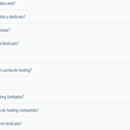
itios web?
rtido y dedicado?
tratar?
mi Dedicado?
i cuenta de hosting?
ing ilimitados?
es de hosting compartido?
 semi dedicado?