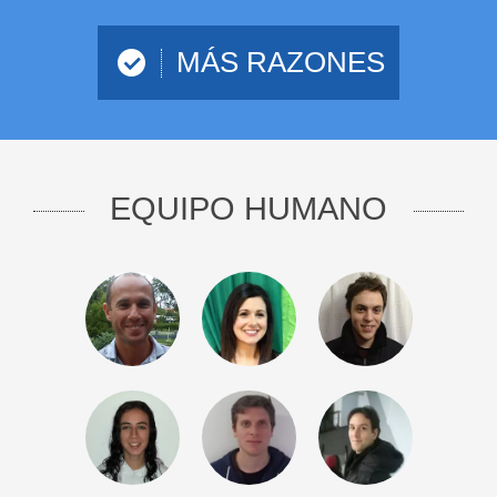
MÁS RAZONES
EQUIPO HUMANO
Daniel
Joanna
Santiago
CEO &
Asesoramiento
Departamento
Director
Legal
Técnico
General
VIP