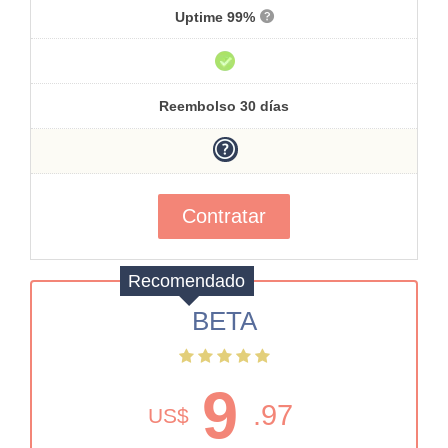
Uptime 99%
Reembolso 30 días
Contratar
Recomendado
BETA
9
.97
US$