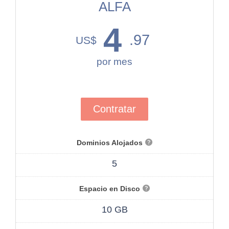
ALFA
4
.97
US$
por mes
Contratar
Dominios Alojados
5
Espacio en Disco
10 GB