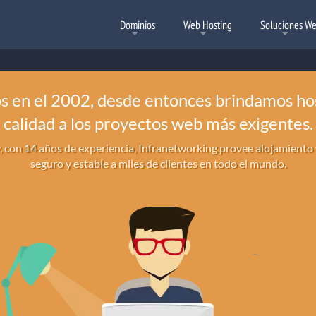
Dominios
Web Hosting
Soluciones W
 en el 2002, desde entonces brindamos ho
Alojamiento Web Paraguay
Registrar Dominios
Hosting Laravel
Transfe
Hosti
calidad a los proyectos web más exigentes.
Crea tu página con Laravel
Para comenzar tu proyecto
Registra tu Dominio hoy
Transfier
Soluciones
Aloja
, con 14 años de experiencia, Infranetworking provee alojamiento
seguro y estable a miles de clientes en todo el mundo.
Hosting para Revendedores
Hosting Wordpress
Ce
C
Gana dinero revendiendo nuestros servicios
Planes Optimizados para Wordpress
Esca
Segu