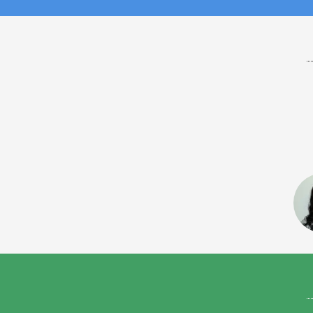
S
S
T