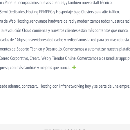
 cPanel e incorporamos nuevos clientes, y también nuevo staff técnico.
Semi Dedicados, Hosting FFMPEG y Hospedaje bajo Clusters para alto tráfico.
ma de Web Hosting, renovamos hardware de red y modernizamos todos nuestros rac
a revolución Cloud comienza y nuestros clientes están más contentos que nunca.
cadas de 1Gbps en servidores dedicados y rediseñamos la red para ser más robusta.
amentos de Soporte Técnico y Desarrollo. Comenzamos a automatizar nuestra plataf
orreo Corporativo, Crea tu Web y Tiendas Online. Comenzamos a desarrollar apps pú
mpresa, con más cambios y mejoras que nunca.
 desde adentro, contrata tu Hosting con Infranetworking hoy y se parte de una empr