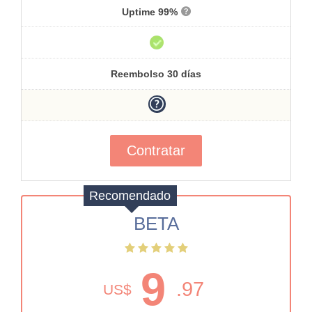
Uptime 99%
Reembolso 30 días
Contratar
Recomendado
BETA
9
.97
US$