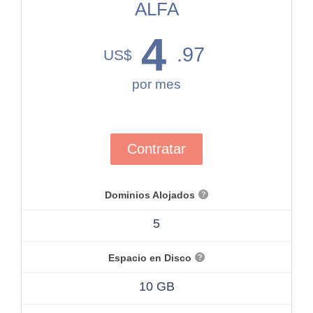
ALFA
4
.97
US$
por mes
Contratar
Dominios Alojados
5
Espacio en Disco
10 GB