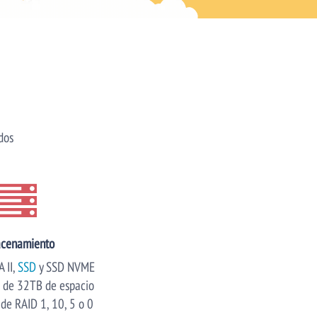
dos
cenamiento
 II,
SSD
y SSD NVME
 de 32TB de espacio
de RAID 1, 10, 5 o 0