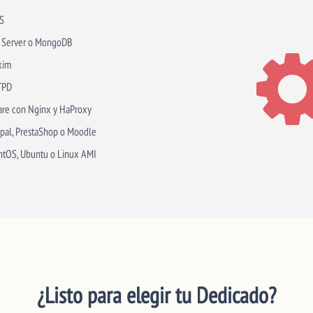
S
 Server o MongoDB
xim
TPD
re con Nginx y HaProxy
pal, PrestaShop o Moodle
ntOS, Ubuntu o Linux AMI
¿Listo para elegir tu Dedicado?