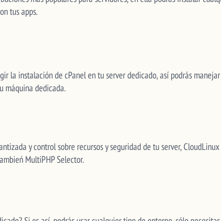
on tus apps.
r la instalación de cPanel en tu server dedicado, así podrás manejar 
tu máquina dedicada.
antizada y control sobre recursos y seguridad de tu server, CloudLinux 
 tambień MultiPHP Selector.
dicado? Si es así, podrás usar cualquier tipo de entorno, sólo necesita