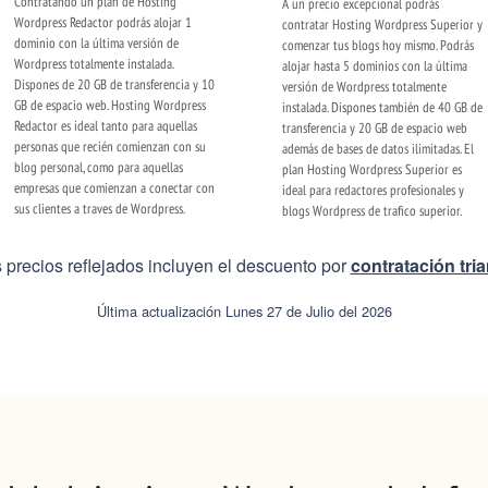
Contratando un plan de Hosting
A un precio excepcional podrás
Wordpress Redactor podrás alojar 1
contratar Hosting Wordpress Superior y
dominio con la última versión de
comenzar tus blogs hoy mismo. Podrás
Wordpress totalmente instalada.
alojar hasta 5 dominios con la última
Dispones de 20 GB de transferencia y 10
versión de Wordpress totalmente
GB de espacio web. Hosting Wordpress
instalada. Dispones también de 40 GB de
Redactor es ideal tanto para aquellas
transferencia y 20 GB de espacio web
personas que recién comienzan con su
además de bases de datos ilimitadas. El
blog personal, como para aquellas
plan Hosting Wordpress Superior es
empresas que comienzan a conectar con
ideal para redactores profesionales y
sus clientes a traves de Wordpress.
blogs Wordpress de trafico superior.
s precios reflejados incluyen el descuento por
contratación tri
Última actualización Lunes 27 de Julio del 2026