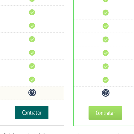
PHP
PHP
CDN
CDN
gratis
gratis
Líneas
Líneas
Premium
Premium
Soporte
Soporte
técnico
técnico
Monitoreo
Monitoreo
24/7
24/7
Prevención
Prevención
DDoS
DDoS
Uptime
Uptime
99%
99%
Reembolso
Reembolso
30
30
días
días
Contratar
Contratar