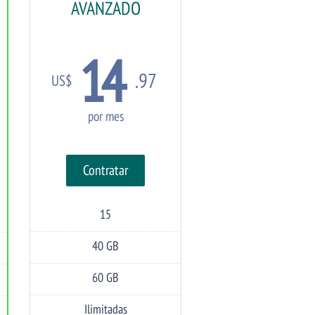
AVANZADO
14
.97
US$
por mes
Contratar
15
Dominios
Alojados
40 GB
Espacio
en
Disco
60 GB
Transferencia
Ilimitadas
Cuentas