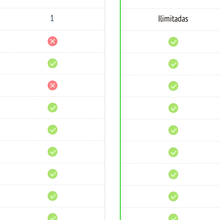
de
de
Email
Email
1
Ilimitadas
Bases
Bases
de
de
Datos
Datos
Hosting
Hosting
Revendedor
Revendedor
cPanel
cPanel
WHM
WHM
SSL
SSL
Gratis
Gratis
WordPress
WordPress
Pre-
Pre-
Instalado
Instalado
Optimizado
Optimizado
para
para
WordPress
WordPress
Aplicación
Aplicación
de
de
CMS
CMS
Instalador
Instalador
de
de
Apps
Apps
Múltiples
Múltiples