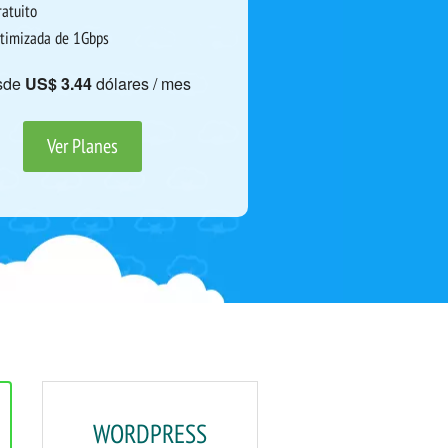
atuito
timizada de 1Gbps
sde
US$ 3.44
dólares / mes
Ver Planes
WORDPRESS