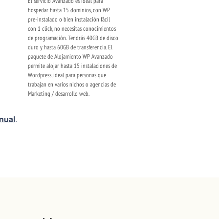
El servicio Avanzado es ideal para
hospedar hasta 15 dominios, con WP
pre-instalado o bien instalación fácil
con 1 click, no necesitas conocimientos
de programación. Tendrás 40GB de disco
duro y hasta 60GB de transferencia. El
paquete de Alojamiento WP Avanzado
permite alojar hasta 15 instalaciones de
Wordpress, ideal para personas que
trabajan en varios nichos o agencias de
Marketing / desarrollo web.
anual
.