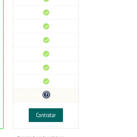
PHP
CDN
gratis
Líneas
Premium
Soporte
técnico
Monitoreo
24/7
Prevención
DDoS
Uptime
99%
Reembolso
30
días
Contratar