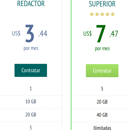
REDACTOR
SUPERIOR
3
7
.44
.47
US$
US$
por mes
por mes
Contratar
Contratar
1
5
Dominios
Dominios
Alojados
Alojados
10 GB
20 GB
Espacio
Espacio
en
en
Disco
Disco
20 GB
40 GB
Transferencia
Transferencia
5
Ilimitadas
Cuentas
Cuentas