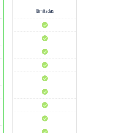
de
Email
Ilimitadas
Bases
de
Datos
Hosting
Revendedor
cPanel
WHM
SSL
Gratis
WordPress
Pre-
Instalado
Optimizado
para
WordPress
Aplicación
de
CMS
Instalador
de
Apps
Múltiples