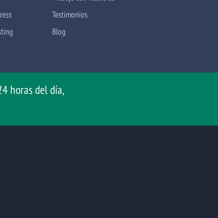
ress
Testimonios
sting
Blog
4 horas del día,