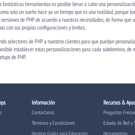
s fantásticas herramientas es posible llevar a cabo una personalizac
to como solo un sueño hace ya un tiempo que es una realidad, porque lo
 y versiones de PHP de acuerdo a nuestras necesidades, de forma que 
ás con sus propias configuraciones y límites.
ndo selectores de PHP a nuestros clientes para que puedan personaliz
 posible establecer estas personalizaciones para cada subdominio, d
setups de PHP.
pps
Información
Recursos & Ayu
p
Contáctanos
Preguntas Frecu
Términos y Condiciones
Estado de Red y 
Hosting Gratis para Educación
Herramientas