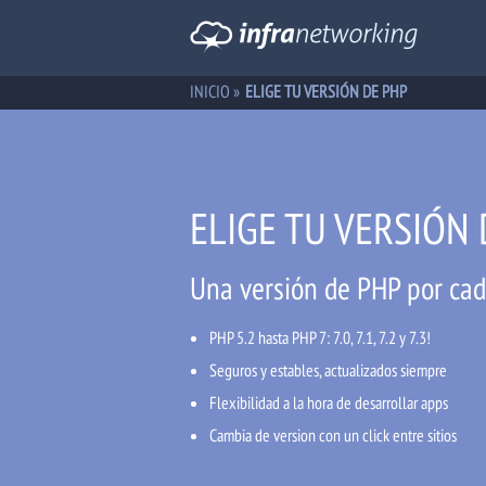
INICIO
»
ELIGE TU VERSIÓN DE PHP
ELIGE TU VERSIÓN 
Una versión de PHP por cada 
PHP 5.2 hasta PHP 7: 7.0, 7.1, 7.2 y 7.3!
Seguros y estables, actualizados siempre
Flexibilidad a la hora de desarrollar apps
Cambia de version con un click entre sitios