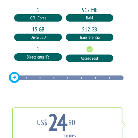
1
512 MB
CPU Cores
RAM
15 GB
512 GB
Disco SSD
Transferencia
1
Direcciones IPs
Acceso root
24
US$
90
por mes