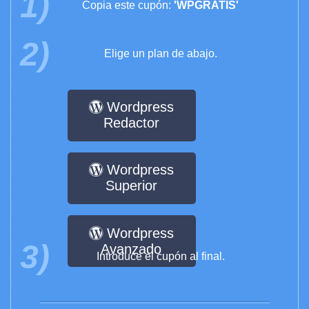
1)
Copia este cupón:
'WPGRATIS'
2)
Elige un plan de abajo.
Wordpress
Redactor
Wordpress
Superior
Wordpress
3)
Avanzado
Introduce el cupón al final.