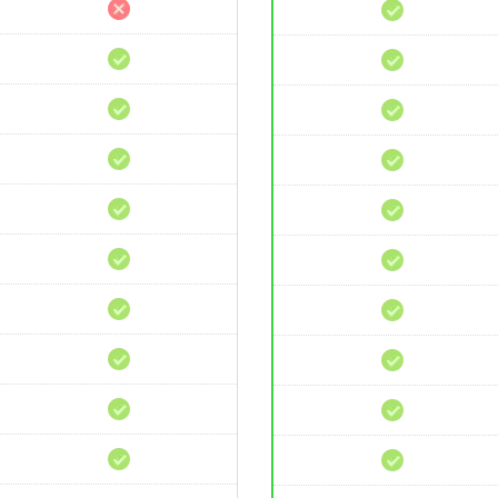
Hosting
Hosting
Revendedor
Revendedor
Aplicación
Aplicación
de
de
CMS
CMS
cPanel
cPanel
SSL
SSL
Gratis
Gratis
Joomla
Joomla
Pre-
Pre-
Instalado
Instalado
Optimizado
Optimizado
para
para
Joomla
Joomla
Instalador
Instalador
de
de
Apps
Apps
Múltiples
Múltiples
PHP
PHP
CDN
CDN
gratis
gratis
Líneas
Líneas
Premium
Premium