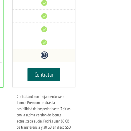
Soporte
técnico
Monitoreo
24/7
Prevención
DDoS
Uptime
99%
Reembolso
30
días
Contratar
Contratando un alojamiento web
Joomla Premium tendrás la
posibilidad de hospedar hasta 3 sitios
con la última versión de Joomla
actualizada al día. Podrás usar 80 GB
de transferencia y 30 GB en disco SSD