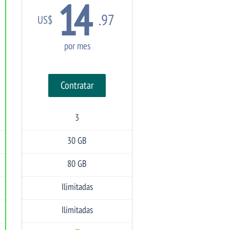
14
.97
US$
por mes
Contratar
3
Dominios
Alojados
30 GB
Espacio
en
Disco
80 GB
Transferencia
Ilimitadas
Cuentas
de
Email
Ilimitadas
Bases
de
Datos