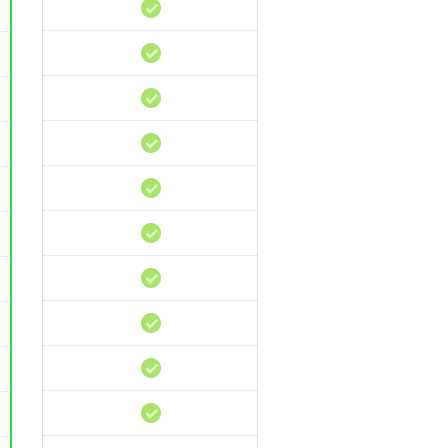
Hosting
Revendedor
Aplicación
de
CMS
cPanel
SSL
Gratis
Joomla
Pre-
Instalado
Optimizado
para
Joomla
Instalador
de
Apps
Múltiples
PHP
CDN
gratis
Líneas
Premium