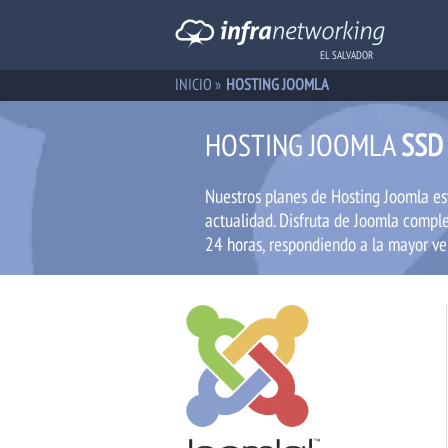
EL SALVADOR
INICIO
»
HOSTING JOOMLA
HOSTING JOOMLA
SSD
Nuestros planes de Hosting Joomla es
actualidad. Disfruta de Joomla comple
24 horas, respondiendo a la mayor vel