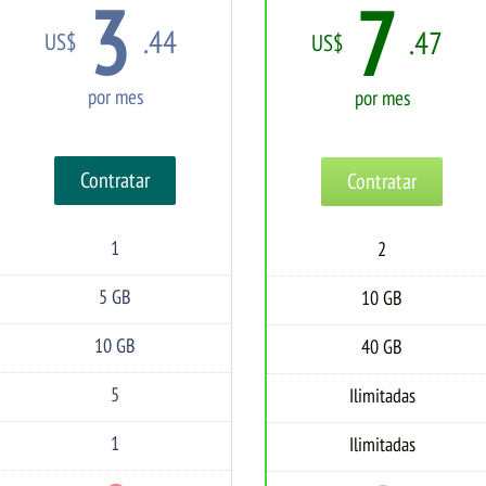
3
7
.44
.47
US$
US$
por mes
por mes
Contratar
Contratar
1
2
Dominios
Dominios
Alojados
Alojados
5 GB
10 GB
Espacio
Espacio
en
en
Disco
Disco
10 GB
40 GB
Transferencia
Transferencia
5
Ilimitadas
Cuentas
Cuentas
de
de
Email
Email
1
Ilimitadas
Bases
Bases
de
de
Datos
Datos