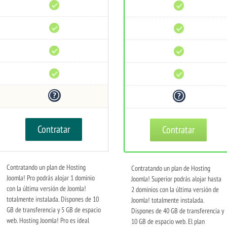
Soporte
Soporte
técnico
técnico
Monitoreo
Monitoreo
24/7
24/7
Prevención
Prevención
DDoS
DDoS
Uptime
Uptime
99%
99%
Reembolso
Reembolso
30
30
días
días
Contratar
Contratar
Contratando un plan de Hosting
Contratando un plan de Hosting
Joomla! Pro podrás alojar 1 dominio
Joomla! Superior podrás alojar hasta
con la última versión de Joomla!
2 dominios con la última versión de
totalmente instalada. Dispones de 10
Joomla! totalmente instalada.
GB de transferencia y 5 GB de espacio
Dispones de 40 GB de transferencia y
web. Hosting Joomla! Pro es ideal
10 GB de espacio web. El plan