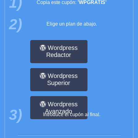
1)
Copia este cupón:
'WPGRATIS'
2)
Elige un plan de abajo.
Wordpress
Redactor
Wordpress
Superior
Wordpress
3)
Avanzado
Introduce el cupón al final.