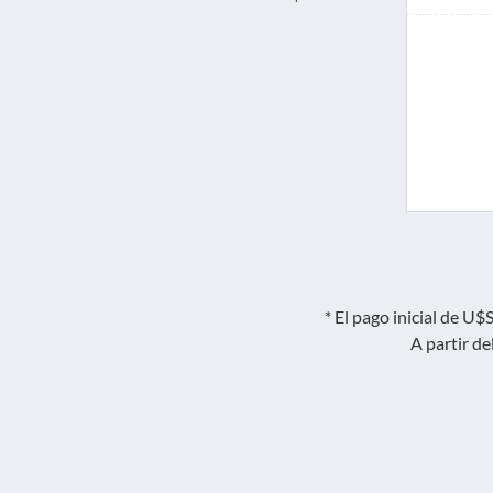
99%
* El pago inicial de U
A partir d