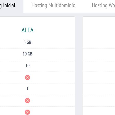
 Inicial
Hosting Multidominio
Hosting Wo
ALFA
5 GB
Espacio
en
Disco
10 GB
a
Transferencia
10
Cuentas
de
Email
Bases
de
Datos
1
Dominios
Alojados
Permite
WordPress
Aplicación