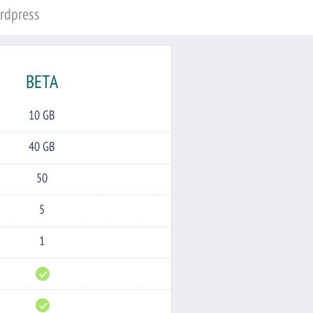
rdpress
BETA
10 GB
40 GB
50
5
1