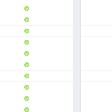
de
CMS
cPanel
Certificados
SSL
Gratis
Instalador
de
Apps
Múltiples
PHP
CDN
gratis
Líneas
Premium
Soporte
técnico
Monitoreo
24/7
Prevención
DDoS
Uptime