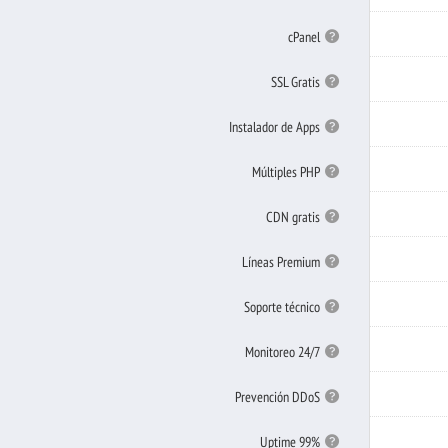
de
CMS
cPanel
cPanel
SSL
SSL Gratis
Gratis
Instalador
Instalador de Apps
de
Apps
Múltiples
Múltiples PHP
PHP
CDN
CDN gratis
gratis
Líneas
Líneas Premium
Premium
Soporte
Soporte técnico
técnico
Monitoreo
Monitoreo 24/7
24/7
Prevención
Prevención DDoS
DDoS
Uptime
Uptime 99%