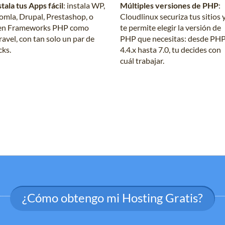
stala tus Apps fácil
: instala WP,
Múltiples versiones de PHP
:
omla, Drupal, Prestashop, o
Cloudlinux securiza tus sitios 
en Frameworks PHP como
te permite elegir la versión de
ravel, con tan solo un par de
PHP que necesitas: desde PH
cks.
4.4.x hasta 7.0, tu decides con
cuál trabajar.
¿Cómo obtengo mi Hosting Gratis?