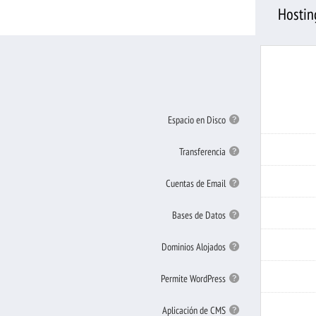
Hosting
Espacio
Espacio en Disco
en
Disco
Transferenci
Transferencia
Cuentas
Cuentas de Email
de
Email
Bases
Bases de Datos
de
Datos
Dominios
Dominios Alojados
Alojados
Permite
Permite WordPress
WordPress
Aplicación
Aplicación de CMS