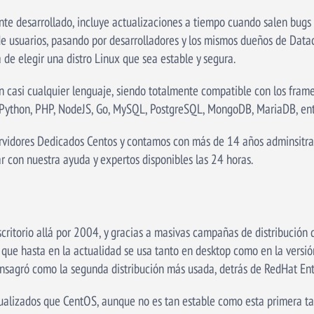
te desarrollado, incluye actualizaciones a tiempo cuando salen bugs 
 usuarios, pasando por desarrolladores y los mismos dueños de Data
 de elegir una distro Linux que sea estable y segura.
n casi cualquier lenguaje, siendo totalmente compatible con los fram
Python, PHP, NodeJS, Go, MySQL, PostgreSQL, MongoDB, MariaDB, entr
rvidores Dedicados Centos y contamos con más de 14 años adminsitra
r con nuestra ayuda y expertos disponibles las 24 horas.
ritorio allá por 2004, y gracias a masivas campañas de distribución d
y que hasta en la actualidad se usa tanto en desktop como en la versió
 consagró como la segunda distribución más usada, detrás de RedHat En
tualizados que CentOS, aunque no es tan estable como esta primera t