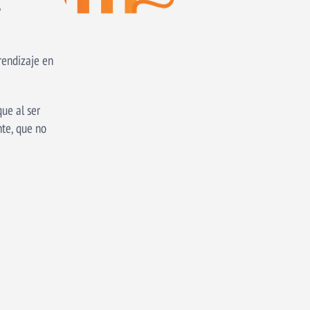
rendizaje en
que al ser
nte, que no