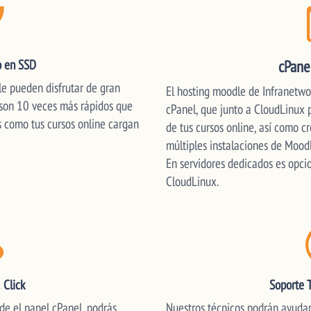
o en SSD
cPane
e pueden disfrutar de gran
El hosting moodle de Infranetwo
son 10 veces más rápidos que
cPanel, que junto a CloudLinux p
s como tus cursos online cargan
de tus cursos online, así como cr
múltiples instalaciones de Moodle
En servidores dedicados es opcio
CloudLinux.
 Click
Soporte 
de el panel cPanel, podrás
Nuestros técnicos podrán ayudart