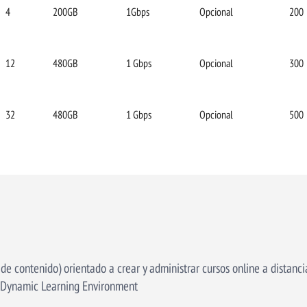
4
200GB
1Gbps
Opcional
200
12
480GB
1 Gbps
Opcional
300
32
480GB
1 Gbps
Opcional
500
 contenido) orientado a crear y administrar cursos online a distancia
 Dynamic Learning Environment