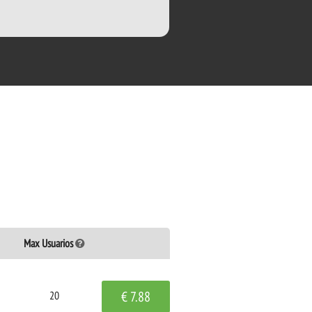
Max Usuarios
€ 7.88
20