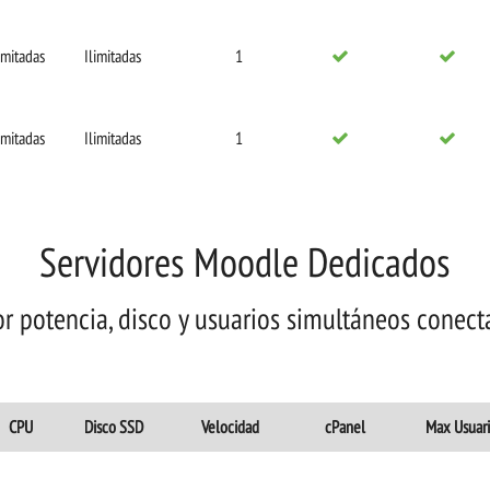
imitadas
Ilimitadas
1
imitadas
Ilimitadas
1
Servidores Moodle Dedicados
r potencia, disco y usuarios simultáneos conect
CPU
Disco SSD
Velocidad
cPanel
Max Usuar