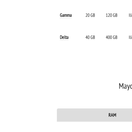
Gamma
20 GB
120 GB
Il
Delta
40 GB
400 GB
Il
Mayo
RAM