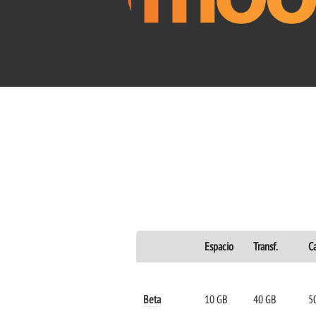
Espacio
Transf.
Ca
Beta
10 GB
40 GB
5