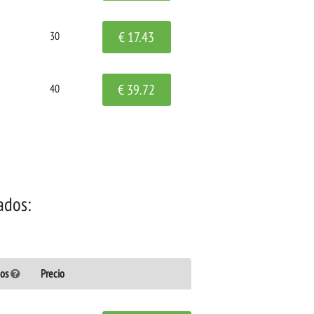
€ 17.43
30
€ 39.72
40
ados:
ios
Precio