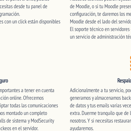
necesitas desde tu panel de
de Moodle, o si tu Moodle prese
ogramación.
configuración, te daremos los m
es con un click están disponibles
Moodle desde el lado del servido
El soporte técnico en servidores
un servicio de administración téc
guro
Respal
mportantes a tener en cuenta
Adicionalmente a tu servicio, p
ción online. Ofrecemos
generamos y almacenamos backup
riptar todas las comunicaciones
de datos y tus emails varias ve
mos montado un completo
extra. Duerme tranquilo que de
alls de sistema y ModSecurity
nosotros. Y si necesitas restaura
ckeos en el servidor.
ayudaremos.