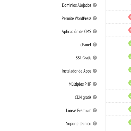
Dominios
Dominios Alojados
Alojados
Permite
Permite WordPress
WordPress
Aplicación
Aplicación de CMS
de
CMS
cPanel
cPanel
SSL
SSL Gratis
Gratis
Instalador
Instalador de Apps
de
Apps
Múltiples
Múltiples PHP
PHP
CDN
CDN gratis
gratis
Líneas
Líneas Premium
Premium
Soporte
Soporte técnico
técnico