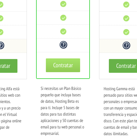
Monitoreo
Monitoreo
24/7
24/7
Prevención
Prevención
DDoS
DDoS
Uptime
Uptime
99%
99%
Reembolso
Reembolso
30
30
días
días
Contratar
ratar
Contratar
Si necesitas un Plan Básico
ting Alfa está
Hosting Gamma está
pequeño que incluya bases
itios web con
pensado para sitios w
de datos, Hosting Beta es
ientos.
personales o empresar
para ti. Incluye 5 bases de
o y a un precio
con un mayor consum
datos para tus distintas
n el Virtual
transferencia y espaci
aplicaciones y 50 cuentas de
u página online
disco. Con este plan t
email para tu web personal o
 par de
cuentas de email y ba
empresarial.
datos ilimitadas.