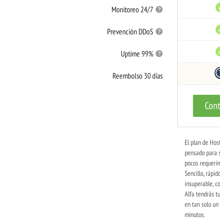
Monitoreo
Monitoreo 24/7
24/7
Prevención
Prevención DDoS
DDoS
Uptime
Uptime 99%
99%
Reembolso
Reembolso 30 días
30
días
Cont
El plan de Hos
pensado para s
pocos requerim
Sencillo, rápid
insuperable, co
Alfa tendrás t
en tan solo un
minutos.