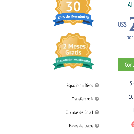
A
US$
por
Cont
5
Espacio
Espacio en Disco
en
Disco
10
Transferencia
Transferencia
Cuentas
Cuentas de Email
de
Email
Bases
Bases de Datos
de
Datos