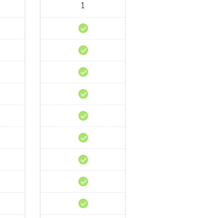
1
Dominios
Alojados
Permite
WordPress
Aplicación
de
CMS
cPanel
Certificados
SSL
Gratis
Instalador
de
Apps
Múltiples
PHP
CDN
gratis
Líneas
Premium
Soporte
técnico