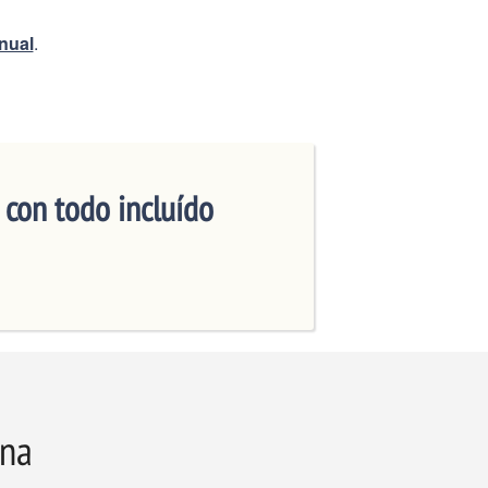
anual
.
 con todo incluído
ana