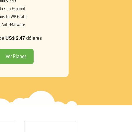
pidos SSD
4x7 en Español
os tu WP Gratis
n Anti-Malware
de
US$ 2.47
dólares
Ver Planes