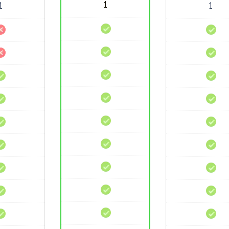
1
1
1
Dominios
Dominios
Alojados
Alojados
Permite
Permite
WordPress
WordPress
Aplicación
Aplicación
de
de
CMS
CMS
cPanel
cPanel
Certificados
Certificados
SSL
SSL
Gratis
Gratis
Instalador
Instalador
de
de
Apps
Apps
Múltiples
Múltiples
PHP
PHP
CDN
CDN
gratis
gratis
Líneas
Líneas
Premium
Premium
Soporte
Soporte
técnico
técnico