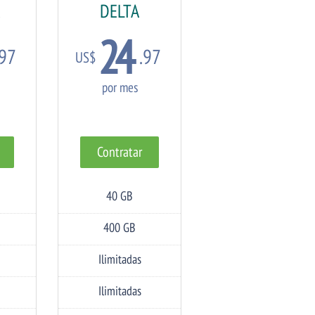
DELTA
24
.97
.97
US$
por mes
Contratar
40 GB
Espacio
en
Disco
400 GB
Transferencia
Ilimitadas
Cuentas
de
Email
Ilimitadas
BD