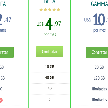
BETA
LFA
GAMMA
2
10
4
.47
US$
.97
US$
 mes
por mes
por mes
Contratar
ratar
Contratar
10 GB
 GB
20 GB
Espacio
Espacio
en
en
Disco
Disco
40 GB
 GB
120 GB
Transferencia
Transferencia
50
10
Ilimitadas
Cuentas
Cuentas
de
de
Email
Email
5
Ilimitadas
Bases
BD
de
Datos