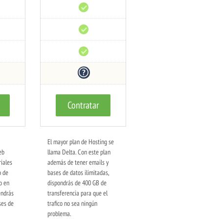
Monitoreo
24/7
Prevención
DDoS
Uptime
99%
Reembolso
30
días
Contratar
El mayor plan de Hosting se
eb
llama Delta. Con este plan
iales
además de tener emails y
o de
bases de datos ilimitadas,
o en
dispondrás de 400 GB de
endrás
transferencia para que el
ses de
trafico no sea ningún
problema.