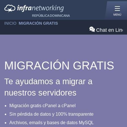
MENÚ
REPÚBLICA DOMINICANA
INICIO
»
MIGRACIÓN GRATIS
Chat en Line
MIGRACIÓN GRATIS
Te ayudamos a migrar a
nuestros servidores
Migración gratis cPanel a cPanel
Sin pérdida de datos y 100% transparente
Archivos, emails y bases de datos MySQL