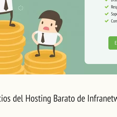
Res
Sop
Com
E
cios del Hosting Barato de Infranet