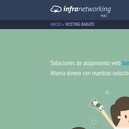
PERÚ
INICIO
»
HOSTING BARATO
Soluciones de alojamiento web
ba
Ahorra dinero con nuestras solucio