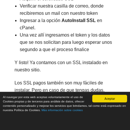
Verificar nuestra casilla de correo, donde
recibiremos un mail con nuestro token
Ingresar a la opción
AutoInstall SSL
en
cPanel.
Una vez allí ingresamos el token y los datos
que se nos solicitan para luego esperar unos
segundo a que el proceso finalice
Y listo! Ya contamos con un SSL instalado en
nuestro sitio.
Los SSL pagos también son muy fáciles de
instalar. Pero en caso de que tengas dudas,
siempre puedes verificar el post que hemos
Al navegar por esta web aceptas voluntariamente el uso de
Aceptar
Cookies propias y de terceros para análisis de datos, ofrecer
creado sobre
Cómo Instalar Certificados Pagos
contenido personalizado y mejorar los servicios que brindamos, tal como está expresado en
nuestra Política de Cookies.
Más información sobre cookies
en cPanel