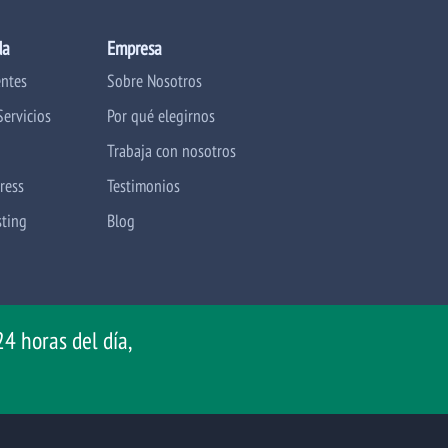
da
Empresa
entes
Sobre Nosotros
Servicios
Por qué elegirnos
Trabaja con nosotros
ress
Testimonios
sting
Blog
4 horas del día,