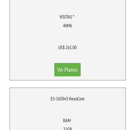
VISITAS *
40Mil
US$ 261.00
Ver Planes
E5-1650v3 HexaCore
RAM
32GB