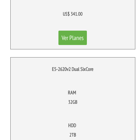
US$ 341.00
Ver Planes
E5-2620v2 Dual SixCore
RAM
32GB
HDD
2TB