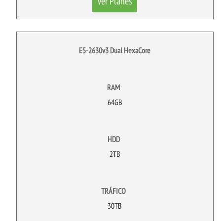
Ver Planes
E5-2630v3 Dual HexaCore
RAM
64GB
HDD
2TB
TRÁFICO
30TB