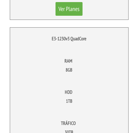
Ver Planes
E3-1230v3 QuadCore
RAM
8GB
HDD
1TB
TRÁFICO
30TB