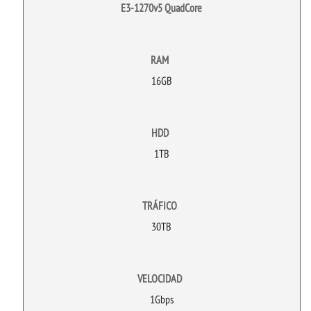
E3-1270v5 QuadCore
RAM
16GB
HDD
1TB
TRÁFICO
30TB
VELOCIDAD
1Gbps