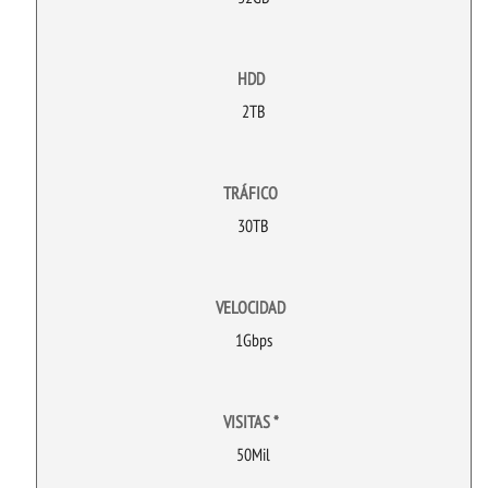
HDD
2TB
TRÁFICO
30TB
VELOCIDAD
1Gbps
VISITAS *
50Mil