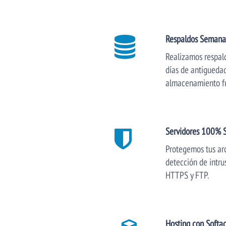
Respaldos Semana
Realizamos respald
días de antiguedad
almacenamiento fue
Servidores 100% 
Protegemos tus arc
detección de intr
HTTPS y FTP.
Hosting con Softa