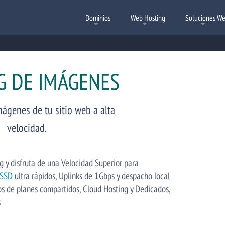
Dominios
Web Hosting
Soluciones W
G DE IMÁGENES
Alojamiento Web México
Registrar Dominios
Hosting Laravel
Transfe
Hosti
Crea tu página con Laravel
Para comenzar tu proyecto
Registra tu Dominio hoy
Transfier
Soluciones
Aloja
ágenes de tu sitio web a alta
velocidad.
 y disfruta de una Velocidad Superior para
Hosting para Revendedores
Hosting Wordpress
Ce
C
SSD
ultra rápidos, Uplinks de 1Gbps y despacho local
Gana dinero revendiendo nuestras soluciones
Planes Optimizados para Wordpress
Esca
Segu
s de planes compartidos, Cloud Hosting y Dedicados,
s