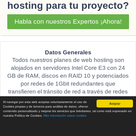
hosting para tu proyecto?
Habla con nuestros Expertos ¡Ahora!
Datos Generales
Todos nuestros planes de web hosting son
alojados en servidores Intel Core E3 con 24
GB de RAM, discos en RAID 10 y potenciados
por redes de 1Gbit redundantes que
transfieren el tránsito de red a través de redes
Premium de Above-Net / Nlayer.
Al navegar por esta web aceptas voluntariamente el uso de
Aceptar
Cookies propias y de terceros para análisis de datos, ofrecer
contenido personalizado y mejorar los servicios que brindamos, tal como está expresado en
Soporte 24/7
nuestra Política de Cookies.
Más información sobre cookies
Anti-Malware
Subdominios: ilimitados